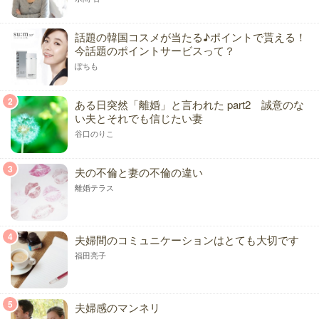
話題の韓国コスメが当たる♪ポイントで貰える！
今話題のポイントサービスって？
ぽちも
2
ある日突然「離婚」と言われた part2 誠意のな
い夫とそれでも信じたい妻
谷口のりこ
3
夫の不倫と妻の不倫の違い
離婚テラス
4
夫婦間のコミュニケーションはとても大切です
福田亮子
5
夫婦感のマンネリ