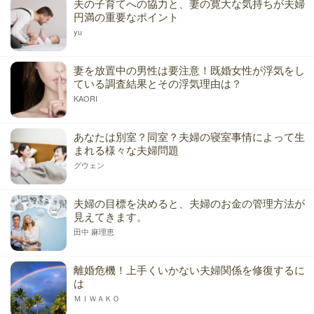
夫の子育てへの協力と、妻の寛大な気持ちが夫婦
円満の重要なポイント
yu
妻を放置中の男性は要注意！既婚女性が浮気をし
ている調査結果とその浮気理由は？
KAORI
あなたは別室？同室？夫婦の寝室事情によって生
まれる様々な夫婦問題
グウェン
夫婦の目標を決めると、夫婦のお金の管理方法が
見えてきます。
田中 麻理恵
離婚危機！上手くいかない夫婦関係を修復するに
は
ＭＩＷＡＫＯ