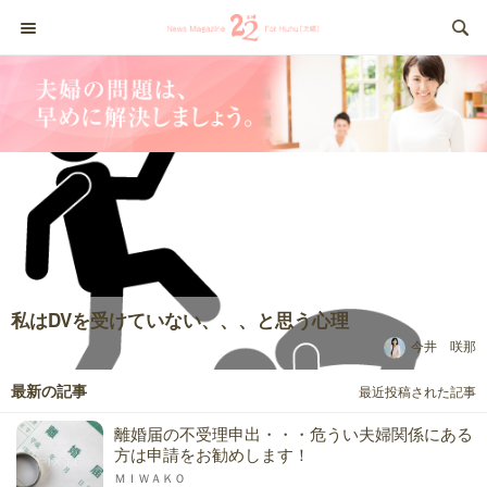
私はDVを受けていない、、、と思う心理
今井 咲那
最新の記事
最近投稿された記事
離婚届の不受理申出・・・危うい夫婦関係にある
方は申請をお勧めします！
ＭＩＷＡＫＯ