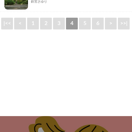
鈴宮さゆり
|<<
<
1
2
3
4
5
6
>
>>|