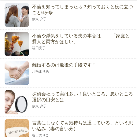
不倫を知ってしまったら？知っておくと役に立つ
こと6ヶ条
伊東 夕子
不倫や浮気をしている夫の本音は…… 「家庭と
愛人と両方がほしい」
福田亮子
離婚するのは最後の手段です！
川﨑まりあ
探偵会社って実は多い！良いところ、悪いところ
選択の目安とは
伊東 夕子
言葉にしなくても気持ちは通じている、という思
い込み（妻の言い分）
谷口のりこ