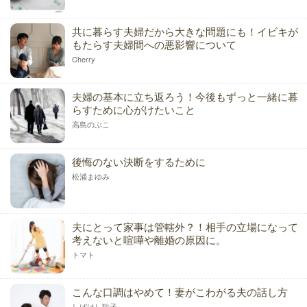
共に暮らす夫婦だから大きな問題にも！イビキが
もたらす夫婦間への悪影響について
Cherry
夫婦の基本に立ち返ろう！今後もずっと一緒に暮
らすために心がけたいこと
高島のぶこ
後悔のない決断をするために
松浦まゆみ
夫にとって家事は管轄外？！相手の立場になって
考えないと喧嘩や離婚の原因に。
トマト
こんな口調はやめて！妻がこわがる夫の話し方
しばはし聡子