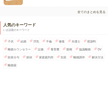
全てのまとめを見る
人気のキーワード
いま話題のキーワード
子供
結婚
浮気
不倫
修復
弁護士
慰謝料
離婚カウンセラー
証拠
養育費
親権
協議離婚
DV
財産分与
探偵
家庭裁判所
別居
離婚調停
解決方法
離婚届