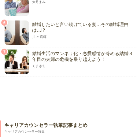
大月まみ
6
離婚したいと言い続けている妻…その離婚理由
は…!?
川上 真輝
7
結婚生活のマンネリ化・恋愛感情が冷める結婚３
年目の夫婦の危機を乗り越えよう！
くまきち
キャリアカウンセラー執筆記事まとめ
キャリアカウンセラー特集