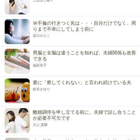
Ｗ不倫の行きつく先は・・・自分だけでなく、周
りまで不幸にしてしまう前に
谷口のりこ
男脳と女脳は違うことを知れば、夫婦関係も改善
できる
福田亮子
妻に「察してくれない」と言われ続けている夫
鈴宮さゆり
離婚調停を申し立てる前に、夫婦で話し合うこと
が必要不可欠です
川上 真輝