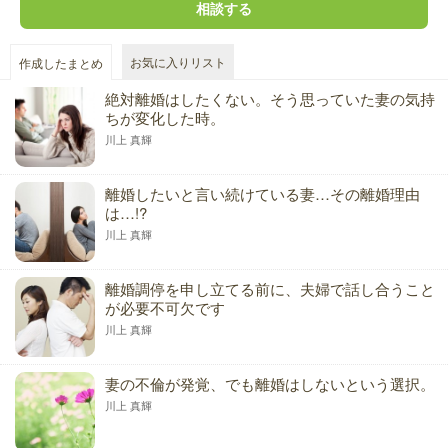
相談する
お気に入りリスト
作成したまとめ
絶対離婚はしたくない。そう思っていた妻の気持
ちが変化した時。
川上 真輝
離婚したいと言い続けている妻…その離婚理由
は…!?
川上 真輝
離婚調停を申し立てる前に、夫婦で話し合うこと
が必要不可欠です
川上 真輝
妻の不倫が発覚、でも離婚はしないという選択。
川上 真輝