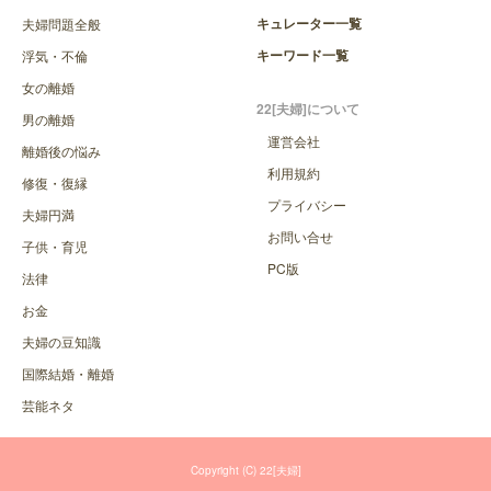
キュレーター一覧
夫婦問題全般
キーワード一覧
浮気・不倫
女の離婚
22[夫婦]について
男の離婚
運営会社
離婚後の悩み
利用規約
修復・復縁
プライバシー
夫婦円満
お問い合せ
子供・育児
PC版
法律
お金
夫婦の豆知識
国際結婚・離婚
芸能ネタ
Copyright (C) 22[夫婦]