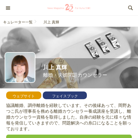
キュレーター一覧
川上 真輝
川上 真輝
離婚・夫婦問題カウンセラー
ウェブサイト
フェイスブック
協議離婚、調停離婚を経験しています。その後縁あって、岡野あ
つこ氏が理事長を務める離婚カウンセラー養成講座を受講し、離
婚カウンセラー資格を取得しました。自身の経験を元に様々な情
報を発信していきますので、問題解決への糸口になることを願っ
ております。