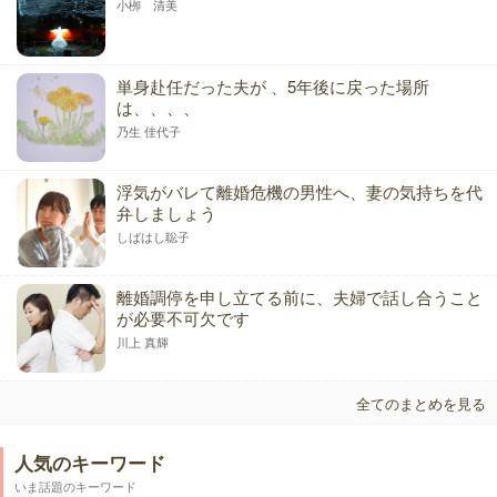
小栁 清美
単身赴任だった夫が 、5年後に戻った場所
は、、、、
乃生 佳代子
浮気がバレて離婚危機の男性へ、妻の気持ちを代
弁しましょう
しばはし聡子
離婚調停を申し立てる前に、夫婦で話し合うこと
が必要不可欠です
川上 真輝
全てのまとめを見る
人気のキーワード
いま話題のキーワード