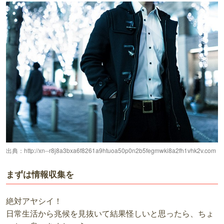
出典：
http://xn--r8j8a3bxa6f8261a9htuoa50p0n2b5fegmwki8a2fh1vhk2v.com
まずは情報収集を
絶対アヤシイ！
日常生活から兆候を見抜いて結果怪しいと思ったら、ちょ