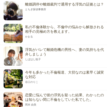
離婚調停や離婚裁判で通用する浮気の証拠とは？
とちぎ探偵事務所
私の不倫体験から、不倫中の悩みから解放される
相手の見極め方を教えます。
かおる
浮気がバレて離婚危機の男性へ、妻の気持ちを代
弁しましょう
しばはし聡子
今年も多かった不倫報道、大切なのは素早く誠実
な対応
谷口のりこ
恋愛に悩んで彼の浮気を疑った結果、わかったの
は知らない間に不倫をしていた私でした。
岡本 由美