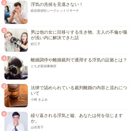
2
浮気の兆候を見逃さない！
総合探偵社シークレットリサーチ
3
男は他の女に目移りする生き物。主人の不倫が傷
が浅い内に解決できた話
紗江子
4
離婚調停や離婚裁判で通用する浮気の証拠とは？
とちぎ探偵事務所
5
法律で認められている裁判離婚の内容と流れにつ
いて
小林 きよみ
6
繰り返される浮気と嘘、あなたは何を信じます
か。
山谷育子