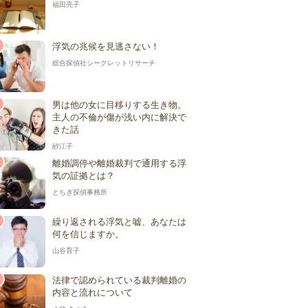
福田亮子
浮気の兆候を見逃さない！
総合探偵社シークレットリサーチ
男は他の女に目移りする生き物。
主人の不倫が傷が浅い内に解決で
きた話
紗江子
離婚調停や離婚裁判で通用する浮
気の証拠とは？
とちぎ探偵事務所
繰り返される浮気と嘘、あなたは
何を信じますか。
山谷育子
法律で認められている裁判離婚の
内容と流れについて