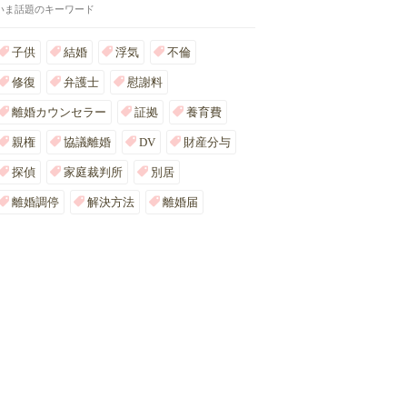
いま話題のキーワード
子供
結婚
浮気
不倫
修復
弁護士
慰謝料
離婚カウンセラー
証拠
養育費
親権
協議離婚
DV
財産分与
探偵
家庭裁判所
別居
離婚調停
解決方法
離婚届