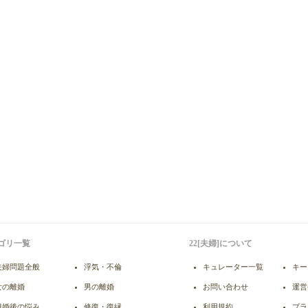
ゴリ一覧
22[夫婦]について
夫婦問題全般
浮気・不倫
キュレーター一覧
キー
女の離婚
男の離婚
お問い合わせ
運営
離婚後の悩み
修復・復縁
利用規約
プラ