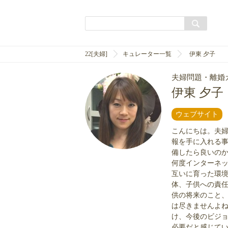
22[夫婦]
キュレーター一覧
伊東 夕子
夫婦問題・離婚
伊東 夕子
ウェブサイト
こんにちは。夫
報を手に入れる
備したら良いの
何度インターネ
互いに育った環
体、子供への責
供の将来のこと
は尽きませんよ
け、今後のビジ
必要だと感じて