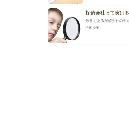
探偵会社って実は
数多くある探偵会社の中
伊東 夕子