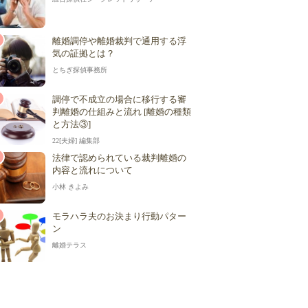
離婚調停や離婚裁判で通用する浮
気の証拠とは？
とちぎ探偵事務所
調停で不成立の場合に移行する審
判離婚の仕組みと流れ [離婚の種類
と方法③]
22[夫婦] 編集部
法律で認められている裁判離婚の
内容と流れについて
小林 きよみ
モラハラ夫のお決まり行動パター
ン
離婚テラス