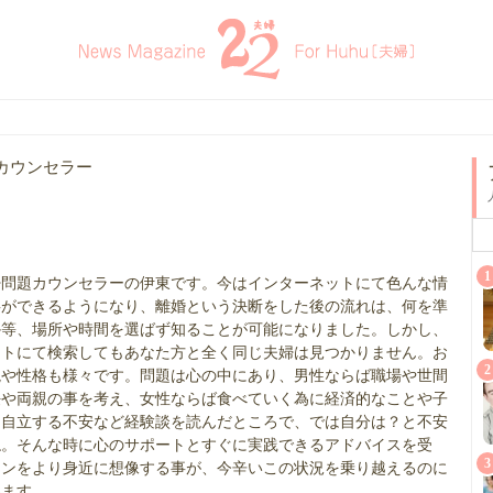
カウンセラー
1
婦問題カウンセラーの伊東です。今はインターネットにて色んな情
事ができるようになり、離婚という決断をした後の流れは、何を準
か等、場所や時間を選ばず知ることが可能になりました。しかし、
ットにて検索してもあなた方と全く同じ夫婦は見つかりません。お
2
境や性格も様々です。問題は心の中にあり、男性ならば職場や世間
任や両親の事を考え、女性ならば食べていく為に経済的なことや子
、自立する不安など経験談を読んだところで、では自分は？と不安
ね。そんな時に心のサポートとすぐに実践できるアドバイスを受
3
ョンをより身近に想像する事が、今辛いこの状況を乗り越えるのに
います。