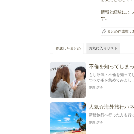
情報と経験によ
す。
まとめ作成数：3
お気に入りリスト
作成したまとめ
不倫を知ってしまっ
もし浮気・不倫を知って
つ６か条を集めてみまし
伊東 夕子
人気☆海外旅行ハ
新婚旅行へ行った方も行
伊東 夕子