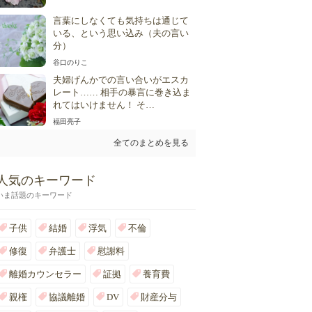
言葉にしなくても気持ちは通じて
いる、という思い込み（夫の言い
分）
谷口のりこ
夫婦げんかでの言い合いがエスカ
レート…… 相手の暴言に巻き込ま
れてはいけません！ そ…
福田亮子
全てのまとめを見る
人気のキーワード
いま話題のキーワード
子供
結婚
浮気
不倫
修復
弁護士
慰謝料
離婚カウンセラー
証拠
養育費
親権
協議離婚
DV
財産分与