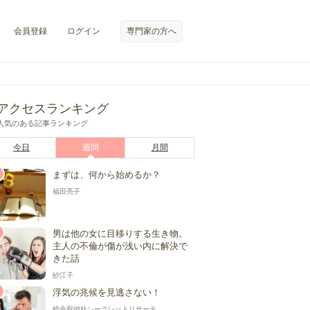
会員登録
ログイン
専門家の方へ
アクセスランキング
人気のある記事ランキング
今日
週間
月間
まずは、何から始めるか？
福田亮子
男は他の女に目移りする生き物。
主人の不倫が傷が浅い内に解決で
きた話
紗江子
浮気の兆候を見逃さない！
総合探偵社シークレットリサーチ